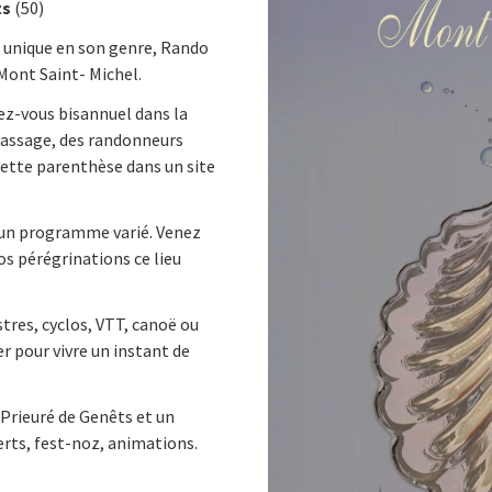
ts
(50)
 unique en son genre, Rando
 Mont Saint- Michel.
z-vous bisannuel dans la
passage, des randonneurs
ette parenthèse dans un site
 un programme varié. Venez
os pérégrinations ce lieu
stres, cyclos, VTT, canoë ou
r pour vivre un instant de
u Prieuré de Genêts et un
rts, fest-noz, animations.